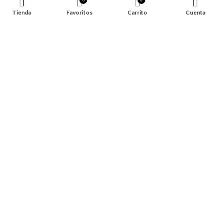
Tienda
Favoritos
Carrito
Cuenta
CONTACTO
TESCO © 2026 All Rights Reserved.